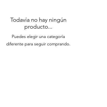
Todavía no hay ningún
producto...
Puedes elegir una categoría
diferente para seguir comprando.
Síganos en redes
sociales
Contacto
Productos
Equipo
Blog
Copyright ©2023 Systems and Network (SAN)