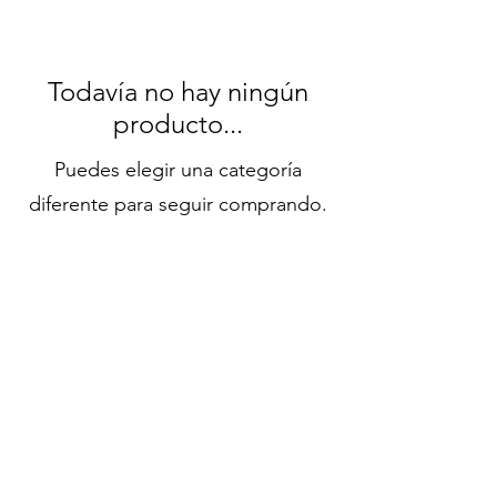
Todavía no hay ningún
producto...
Puedes elegir una categoría
diferente para seguir comprando.
Síganos en redes
sociales
Contacto
Productos
Equipo
Blog
Copyright ©2023 Systems and Network (SAN)