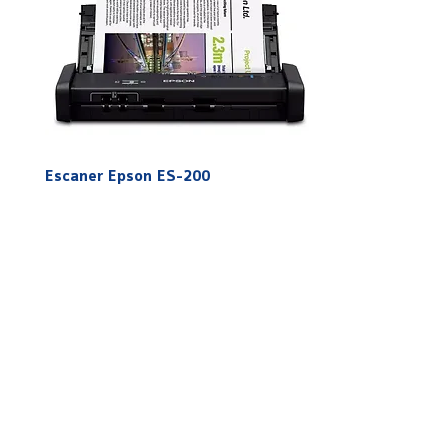
Escaner Epson ES-200
Escaner Epson DS