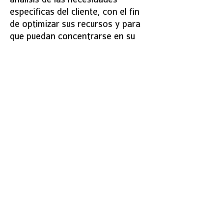
específicas del cliente, con el fin
de optimizar sus recursos y para
que puedan concentrarse en su
negocio.
La atención y seguimiento
personalizado es nuestra mayor
fortaleza y el gran diferencial que
nos ha caracterizado a lo largo de
todos estos años, estando
siempre próximos a nuestros
clientes ofreciendo un apoyo
inmediato y eficiente
Nuestros
Partners